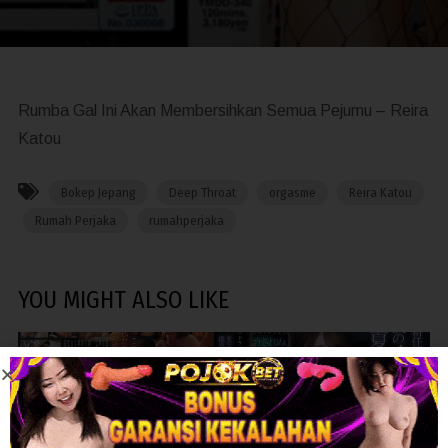
Rumba Gal Ini Akan Membersihkan Semua Pejumu – Reira
Katou
Bokep Jepang
Deep Throat
orgasme
Reira Katou
Rumah Perjaka
rumahperjaka
YOU MIGHT ALSO LIKE