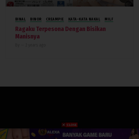
BINAL
BINOR
CREAMPIE
KATA-KATA NAKAL
MILF
Ragaku Terpesona Dengan Bisikan
Manisnya
By
—
2 years ago
COPYRIGHT 2019. RUMAHPERJAKA