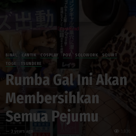
Download
BINAL
CANTIK
COSPLAY
POV
SOLOWORK
SQUIRT
TOGE
TSUNDERE
Rumba Gal Ini Akan
Membersihkan
Semua Pejumu
—
3 years ago
3,836