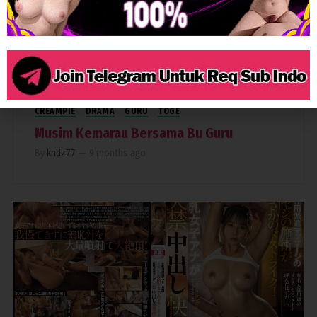
553
CREAMPIE
DRAMA
GURU
TOGE
Musim Kemarau Bersama Bu Guru
By
kndz77
—
9 months ago