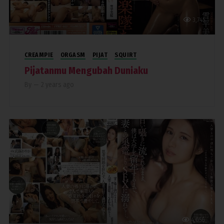
3,745
CREAMPIE
ORGASM
PIJAT
SQUIRT
Pijatanmu Mengubah Duniaku
By
—
2 years ago
4,056