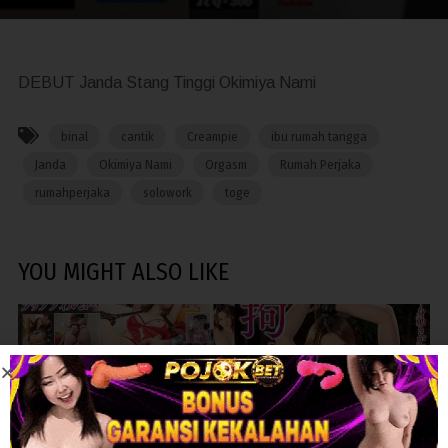
DEBUT Janda Stang Tinggi Okimiya Nami
binal
cantik
Creampie
ibu rumah tangga
Janda
Okimiya Nami
Orgasm
Rumah Perjaka
rumahperjaka
solowork
toge
YOU MIGHT ALSO LIKE