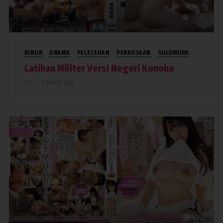
5,948
BINOR
DRAMA
PELECEHAN
PERKOSAAN
SOLOWORK
Latihan Militer Versi Negeri Konoha
By
—
3 years ago
5,548