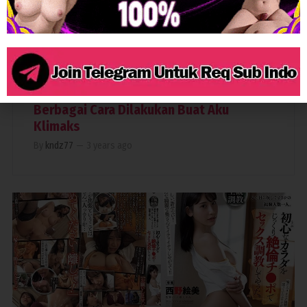
2,892
GANGBANG
SOLOWORK
SQUIRT
Berbagai Cara Dilakukan Buat Aku
Klimaks
By
kndz77
—
3 years ago