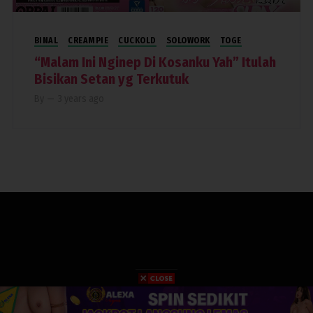
BINAL
CREAMPIE
CUCKOLD
SOLOWORK
TOGE
“Malam Ini Nginep Di Kosanku Yah” Itulah
Bisikan Setan yg Terkutuk
By
—
3 years ago
COPYRIGHT 2019. RUMAHPERJAKA