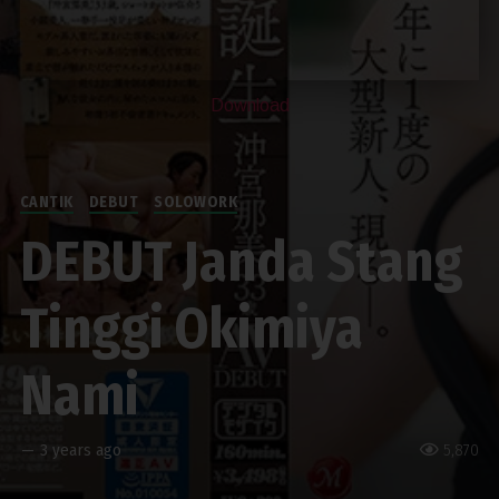
Download
CANTIK
DEBUT
SOLOWORK
DEBUT Janda Stang
Tinggi Okimiya
Nami
—
3 years ago
5,870