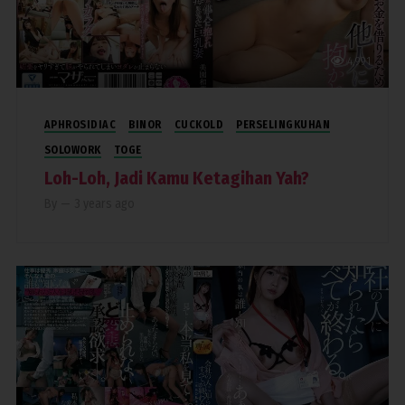
4,991
APHROSIDIAC
BINOR
CUCKOLD
PERSELINGKUHAN
SOLOWORK
TOGE
Loh-Loh, Jadi Kamu Ketagihan Yah?
By
—
3 years ago