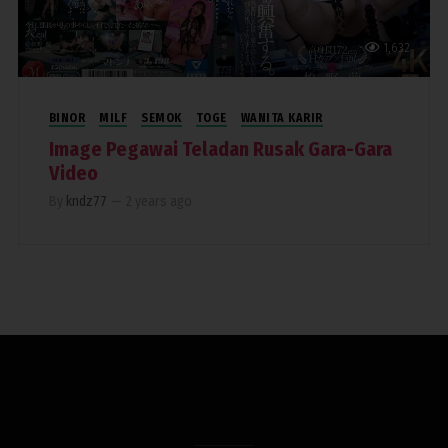
1,632
BINOR
MILF
SEMOK
TOGE
WANITA KARIR
Image Pegawai Teladan Rusak Gara-Gara
Video
By
kndz77
—
2 years ago