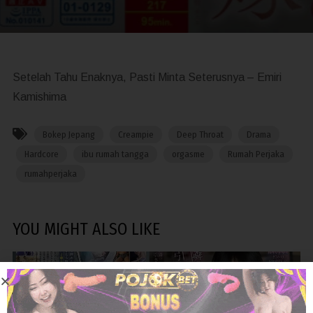
Setelah Tahu Enaknya, Pasti Minta Seterusnya – Emiri
Kamishima
Bokep Jepang
Creampie
Deep Throat
Drama
Hardcore
ibu rumah tangga
orgasme
Rumah Perjaka
rumahperjaka
YOU MIGHT ALSO LIKE