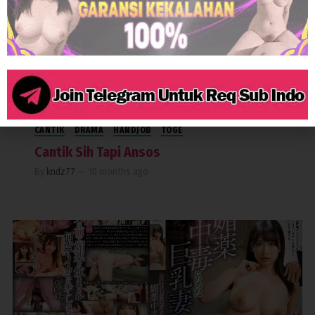
632
CANTIK
DRAMA
HANDJOB
TOGE
Cantik Sih Tapi Ansos
By
kndz77
—
10 months ago